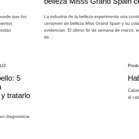
belleza Misss Grand Spain c
 puede que los
La industria de la belleza experimenta una cons
mientos
certamen de belleza Miss Grand Spain y su cola
 están
evidencian. El último fin de semana de marzo, en
de...
ILO
Produ
ello: 5
Hab
a
Cabel
y tratarlo
al cab
bes diagnosticar