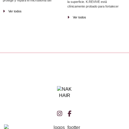
protege y repara el microbioma del
la superficie. K.REVIVE está
cuero cabelludo para calmar la
clínicamente probado para fortalecer
sensibilidad, reducir la descamación y
y reparar el cabello hasta un 97% en
Ver todos
mejorar fuerza y brillo. Fórmulas con
tan solo 2 minutos. Diseñado para
Ver todos
activos de alta eficacia concentrados
integrarse perfectamente en servicios
en ROH Elixir para tu cabello más
de coloración, decoloración o styling.
sano.