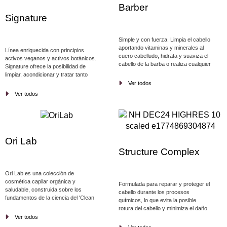
Barber
Signature
Simple y con fuerza. Limpia el cabello
aportando vitaminas y minerales al
Línea enriquecida con principios
cuero cabelludo, hidrata y suaviza el
activos veganos y activos botánicos.
cabello de la barba o realiza cualquier
Signature ofrece la posibilidad de
estilo de peinado o acabado.
limpiar, acondicionar y tratar tanto
cabello como el cuero cabelludo,
Ver todos
aportando cuidado y protección. Libre
Ver todos
de Sulfatos y Parabenos.
Ori Lab
Structure Complex
Ori Lab es una colección de
cosmética capilar orgánica y
Formulada para reparar y proteger el
saludable, construida sobre los
cabello durante los procesos
fundamentos de la ciencia del 'Clean
químicos, lo que evita la posible
Beauty'
rotura del cabello y minimiza el daño
estructural. Y, como cuidado y
Ver todos
mantenimiento del cabello frágil y