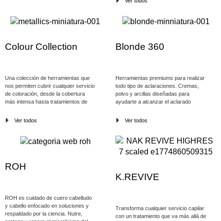
Ver todos
delicado en casa.
Colour Collection
Blonde 360
Una colección de herramientas que
Herramientas premiums para realizar
nos permiten cubrir cualquier servicio
todo tipo de aclaraciones. Cremas,
de coloración, desde la cobertura
polvo y arcillas diseñadas para
más intensa hasta tratamientos de
ayudarte a alcanzar el aclarado
color que no solo aportan riqueza en
deseado utilizando libremente
las tonalidades, sino que, además,
cualquier tipo de técnica.
Ver todos
Ver todos
mejoran la calidad, textura y brillo del
cabello.
ROH
K.REVIVE
ROH es cuidado de cuero cabelludo
y cabello enfocado en soluciones y
Transforma cualquier servicio capilar
respaldado por la ciencia. Nutre,
con un tratamiento que va más allá de